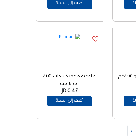
ة
أضف إلى السلة
بامية مجمدة فوديكو 400غم
ملوخية مجمدة بركات 400
غم ناعمة
0.47 JD
ة
أضف إلى السلة
لي