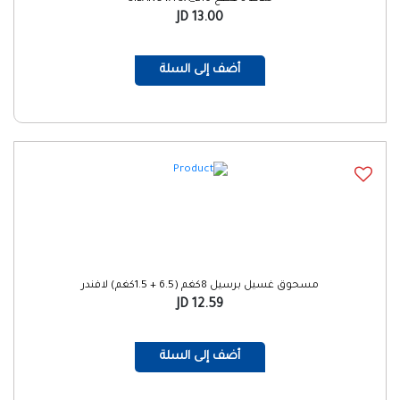
13.00 JD
أضف إلى السلة
مسحوق غسيل برسيل 8كغم (6.5 + 1.5كغم) لافندر
12.59 JD
أضف إلى السلة