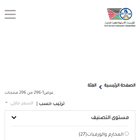
test title
العروض
الصفحة الرئيسية
الفئة
عرض
1-296
من
296
منتجات
أخبار
السعر تنازلي
ترتيب حسب
|
الفروع
مستوى التصنيف
اتصل بنا
المحارم والورقيات(
27
)