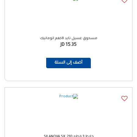
مسحوق غسيل تايد 8كغم اتوماتيك
15.35 JD
أضف إلى السلة
خلاط 3 قطع SILANOVA SX_210