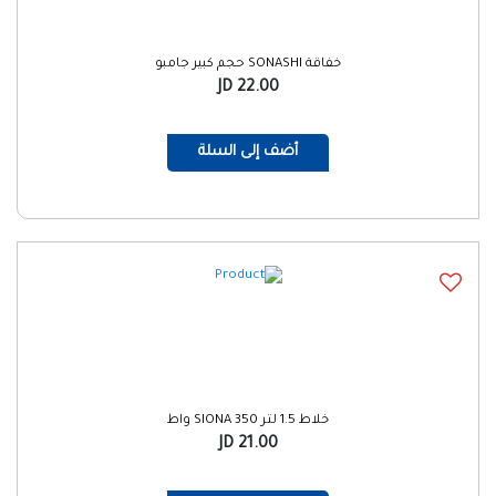
خفاقة SONASHI حجم كبير جامبو
22.00 JD
أضف إلى السلة
خلاط 1.5 لتر SIONA 350 واط
21.00 JD