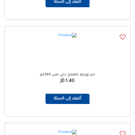
أضف إلى السلة
خبز تورتيلا بالقمح ديلي صن 360غم
1.40 JD
أضف إلى السلة