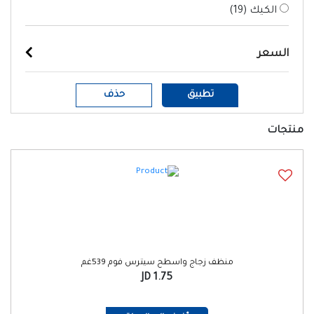
الكيك (
19
)
السعر
تطبيق
حذف
منتجات
منظف زجاج واسطح سيترس فوم 539غم
1.75 JD