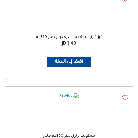
خبز تورتيلا بالقمح والذره ديلي صن 360غم
1.40 JD
أضف إلى السلة
بسكويت برتزل بيكر 300غم مالح