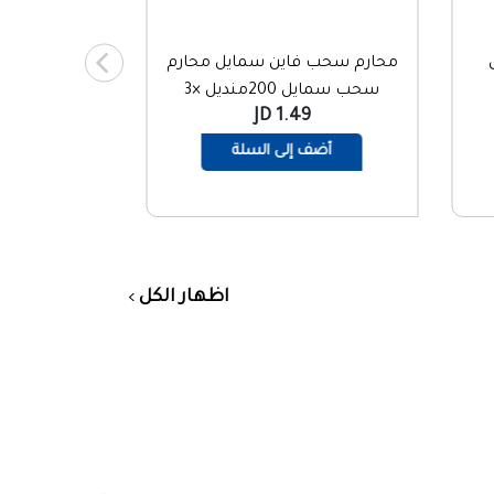
محارم سحب فاين سمايل محارم
سحب سمايل 200منديل ×3
1.49 JD
باكيت
أضف إلى السلة
اظهار الكل