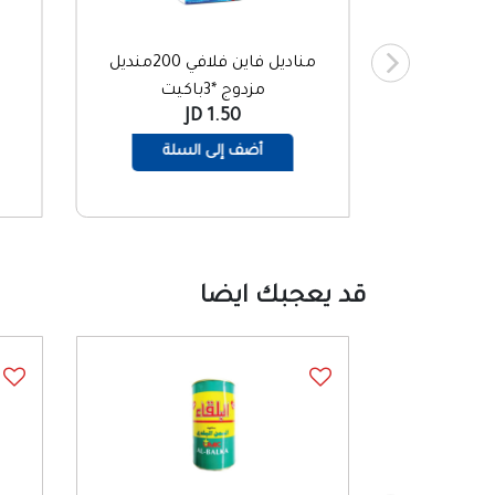
اين كلاسيك
مناديل فاين فلافي 200منديل
مزدوج *3باكيت
1.50 JD
سلة
أضف إلى السلة
قد يعجبك ايضا