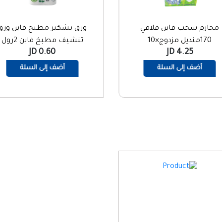
محارم سحب فاين فلافي
ورق بشكير مطبخ فاين ورق
170منديل مزدوج×10
تنشيف مطبخ فاين 2رول
0.60 JD
4.25 JD
أضف إلى السلة
أضف إلى السلة