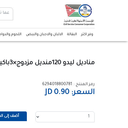
وفر اكثر
البقالة
الالبان والاجبان والبيض
اللحوم والدوا
مناديل ليدو 120منديل مزدوج×3باكيت نايلون
رمز المنتج : 6294018800781
السعر: 0.90 JD
أضف إلى ال