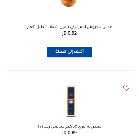
عدس مجروش احمر تركي جميل شهاب فطبل 1كغم
0.92 JD
أضف إلى السلة
معكرونة أنيزي 500غم سباغيتي رقم (2)
0.89 JD