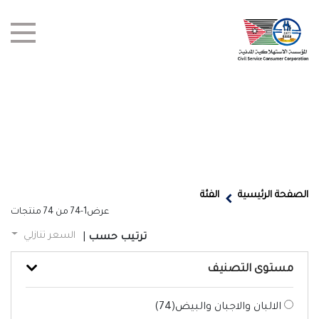
test title
العروض
الصفحة الرئيسية
الفئة
عرض
1-74
من
74
منتجات
أخبار
السعر تنازلي
ترتيب حسب
|
الفروع
مستوى التصنيف
اتصل بنا
الالبان والاجبان والبيض(
74
)