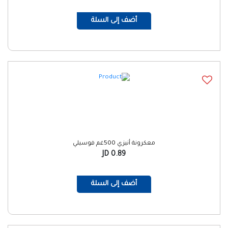
أضف إلى السلة
معكرونة أنيزي 500غم فوسيلي
0.89 JD
أضف إلى السلة