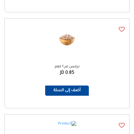
ترمس مر 1 كغم
0.85 JD
أضف إلى السلة