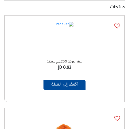
منتجات
حبة البركة 250غم مبكتة
0.93 JD
أضف إلى السلة