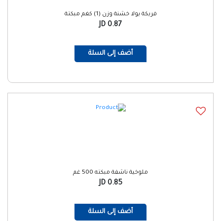
فريكة يولا خشنة وزن (1) كغم مبكتة
0.87 JD
أضف إلى السلة
ملوخية ناشفة مبكته 500 غم
0.85 JD
أضف إلى السلة