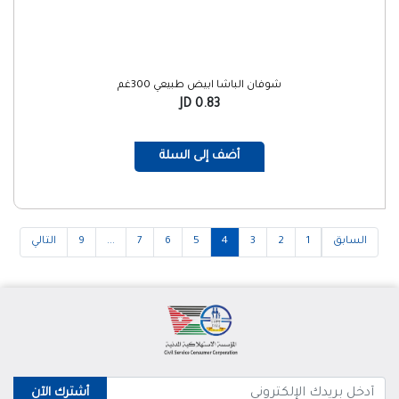
شوفان الباشا ابيض طبيعي 300غم
0.83 JD
أضف إلى السلة
السابق
1
2
3
4
5
6
7
...
9
التالي
أشترك الآن