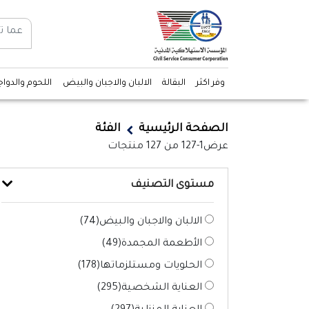
وفر اكثر
البقالة
الالبان والاجبان والبيض
اللحوم والدوا
الصفحة الرئيسية
الفئة
عرض
1-127
من
127
منتجات
مستوى التصنيف
الالبان والاجبان والبيض(
74
)
الأطعمة المجمدة(
49
)
الحلويات ومستلزماتها(
178
)
العناية الشخصية(
295
)