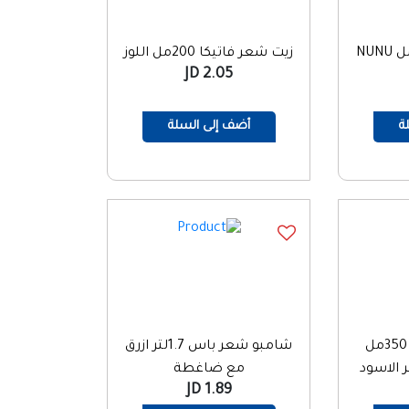
شامبو اطفال 800مل NUNU
زيت شعر فاتيكا 200مل اللوز
2.05 JD
ة
أضف إلى السلة
شامبو صن سلك 350مل
شامبو شعر باس 1.7لتر ازرق
 الاسود
مع ضاغطة
1.89 JD