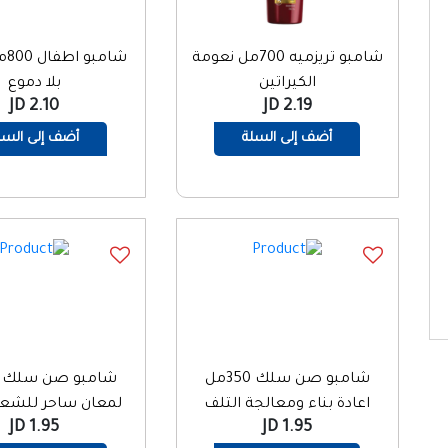
شامبو تريزميه 700مل نعومة
الكيراتين
بلا دموع
2.10 JD
2.19 JD
أضف إلى السلة
أضف إلى السل
شامبو صن سلك 350مل
اعادة بناء ومعالجة التلف
لمعان ساحر للشعر
1.95 JD
1.95 JD