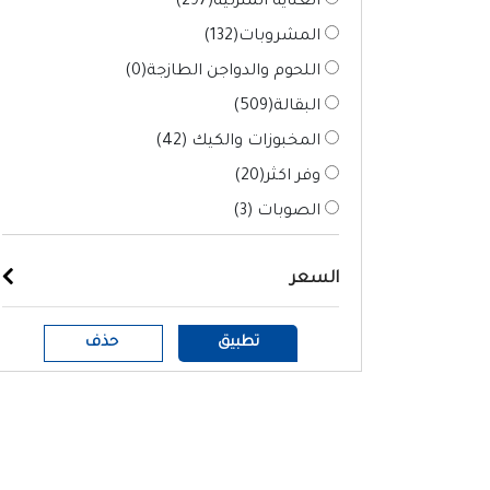
العناية المنزلية(
297
)
المشروبات(
132
)
اللحوم والدواجن الطازجة(
0
)
البقالة(
509
)
المخبوزات والكيك (
42
)
وفر اكثر(
20
)
الصوبات (
3
)
السعر
تطبيق
حذف