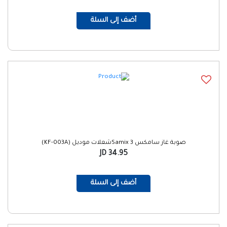
أضف إلى السلة
صوبة غاز سامكس Samix 3شعلات موديل (KF-003A)
34.95 JD
أضف إلى السلة