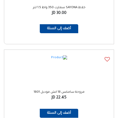
خلاط SAYONA سمارت 350 واط 1.5 لتر
30.00 JD
أضف إلى السلة
مروحة سامكس 18 انش موديل 1801
22.45 JD
أضف إلى السلة