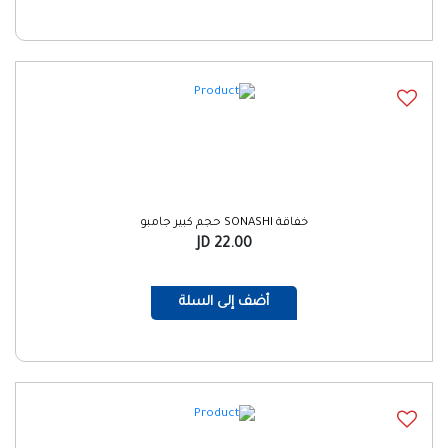
خفاقة SONASHI حجم كبير جامبو
22.00 JD
أضف إلى السلة