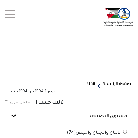
test title
العروض
الصفحة الرئيسية
الفئة
عرض
1-1594
من
1594
منتجات
أخبار
السعر تنازلي
ترتيب حسب
|
الفروع
مستوى التصنيف
اتصل بنا
الالبان والاجبان والبيض(
74
)