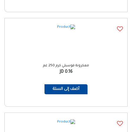
معكرونة فوسيلي كرم 250 غم
0.16 JD
أضف إلى السلة