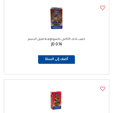
حليب نادك 125مل بالشوكولاتة قليل الدسم
0.16 JD
أضف إلى السلة