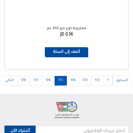
معكرونة كوع كرم 250 غم
0.16 JD
أضف إلى السلة
السابق
1
172
173
174
175
176
177
178
التالي
أشترك الآن