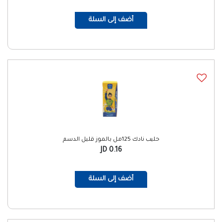
أضف إلى السلة
حليب نادك 125مل بالموز قليل الدسم
0.16 JD
أضف إلى السلة