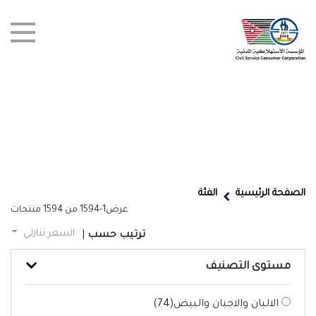
test title
العروض
الصفحة الرئيسية
الفئة
عرض
1-1594
من
1594
منتجات
أخبار
السعر تنازلي
ترتيب حسب
|
الفروع
مستوى التصنيف
اتصل بنا
الالبان والاجبان والبيض(
74
)