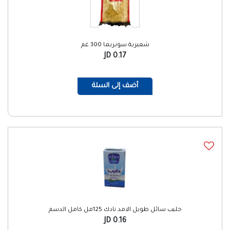
شعيرية سوبريما 300 غم
0.17 JD
أضف إلى السلة
حليب سائل طويل الامد نادك 125مل كامل الدسم
0.16 JD