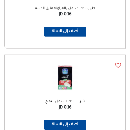
حليب نادك 125مل بالفراولة قليل الدسم
0.16 JD
أضف إلى السلة
شراب نادك 250مل التفاح
0.16 JD
أضف إلى السلة