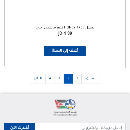
عسل HONEY TREE كغم مرطبان زجاج
4.89 JD
أضف إلى السلة
السابق
1
2
3
4
التالي
أشترك الآن