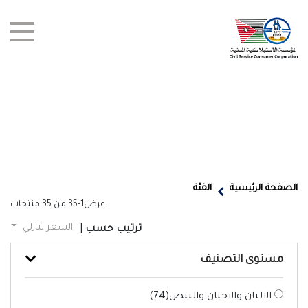
test title
العروض
الصفحة الرئيسية
الفئة
عرض
1-35
من
35
منتجات
أخبار
السعر تنازلي
ترتيب حسب
|
الفروع
مستوى التصنيف
اتصل بنا
الالبان والاجبان والبيض(
74
)