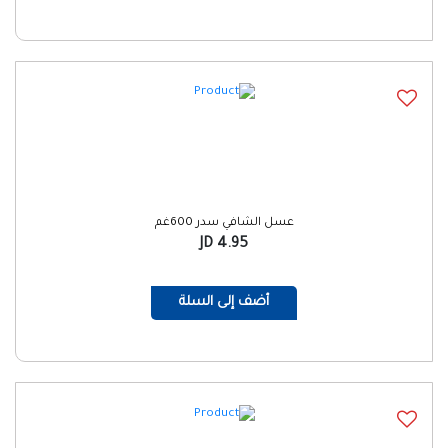
عسل الشافي سدر 600غم
4.95 JD
أضف إلى السلة