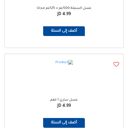
عسل السنبلة 500غم + 125غم مجانا
4.99 JD
أضف إلى السلة
عسل ساري 1 كغم
4.99 JD
أضف إلى السلة