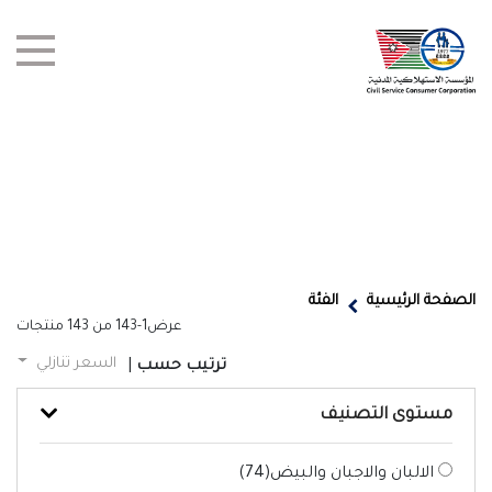
test title
العروض
الصفحة الرئيسية
الفئة
عرض
1-143
من
143
منتجات
أخبار
السعر تنازلي
ترتيب حسب
|
الفروع
مستوى التصنيف
اتصل بنا
الالبان والاجبان والبيض(
74
)