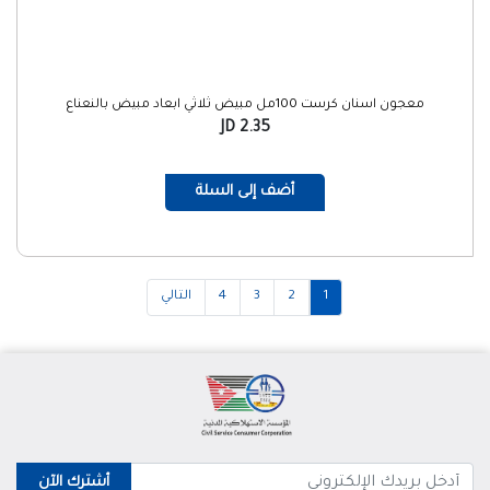
معجون اسنان كرست 100مل مبيض ثلاثي ابعاد مبيض بالنعناع
2.35 JD
أضف إلى السلة
1
2
3
4
التالي
أشترك الآن