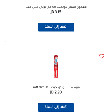
معجون اسنان كولجيت 150مل توتال كلين منت
3.15 JD
أضف إلى السلة
فرشاة اسنان كولجيت 360 soft slim
2.90 JD
أضف إلى السلة