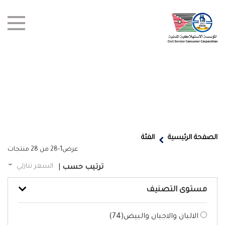
test title
العروض
الصفحة الرئيسية
الفئة
عرض
1-28
من
28
منتجات
أخبار
السعر تنازلي
ترتيب حسب
|
الفروع
مستوى التصنيف
اتصل بنا
الالبان والاجبان والبيض(
74
)