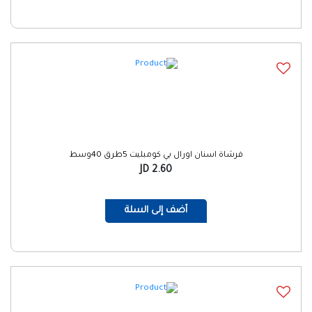
فرشاة اسنان اورال بي كومبليت 5طرق 40وسط
2.60 JD
أضف إلى السلة