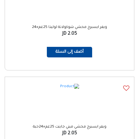
ويفر ايسبرج محشي شوكولاتة لوليتا 25غم×24
2.05 JD
أضف إلى السلة
ويفر ايسبرج محشي ميني جاينت 25غم×24حبة
2.05 JD