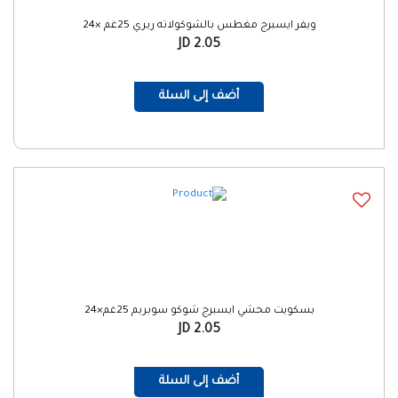
ويفر ايسبرج مغطس بالشوكولاته ريري 25غم ×24
2.05 JD
أضف إلى السلة
بسكويت محشي ايسبرج شوكو سوبريم 25غم×24
2.05 JD
أضف إلى السلة