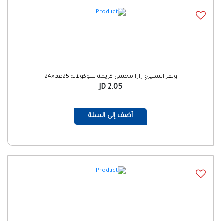
ويفر ايسبيرج زارا محشي كريمة شوكولاتة 25غم×24
2.05 JD
أضف إلى السلة