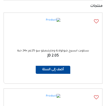
منتجات
بسكويت ايسبرج شوكولاتة ومارشميلو سو 25غم ×24 حبة
2.05 JD
أضف إلى السلة