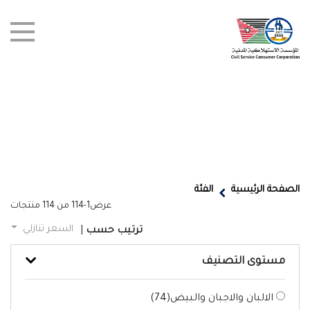
test title
العروض
الصفحة الرئيسية
الفئة
عرض
1-114
من
114
منتجات
أخبار
السعر تنازلي
ترتيب حسب
|
الفروع
مستوى التصنيف
اتصل بنا
الالبان والاجبان والبيض(
74
)