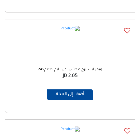
ويفر ايسبيرج محشي اول تايم 25غم×24
2.05 JD
أضف إلى السلة