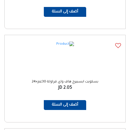
أضف إلى السلة
بسكويت ايسبيرج هاف واي فراولة 30غم×24
2.05 JD
أضف إلى السلة