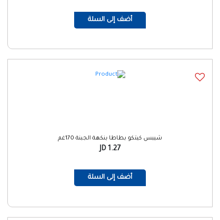
أضف إلى السلة
شيبس كيتكو بطاطا بنكهة الجبنة 170غم
1.27 JD
أضف إلى السلة