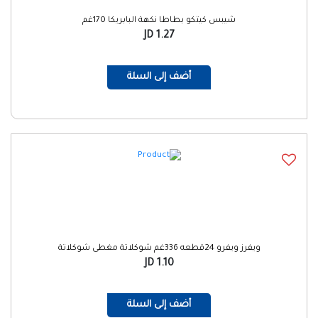
شيبس كيتكو بطاطا نكهة البابريكا 170غم
1.27 JD
أضف إلى السلة
ويفرز ويفرو 24قطعه 336غم شوكلاتة مغطى شوكلاتة
1.10 JD
أضف إلى السلة