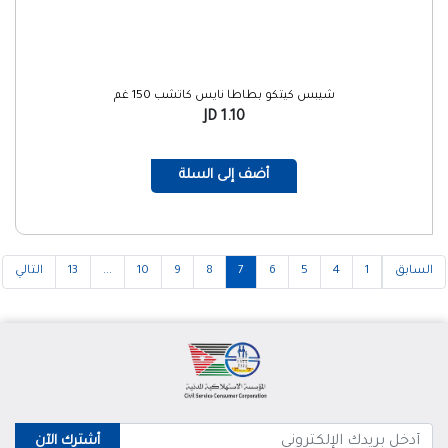
شيبس كيتكو بطاطا نايس كاتشب 150 غم
1.10 JD
أضف إلى السلة
السابق
1
4
5
6
7
8
9
10
...
13
التالي
أشترك الآن