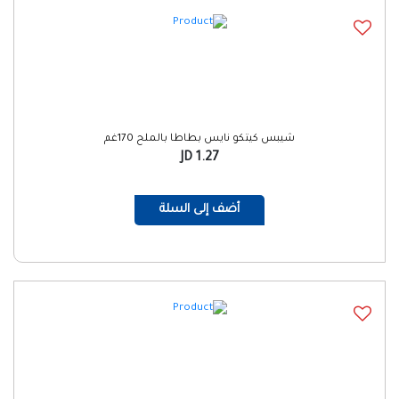
شيبس كيتكو نايس بطاطا بالملح 170غم
1.27 JD
أضف إلى السلة