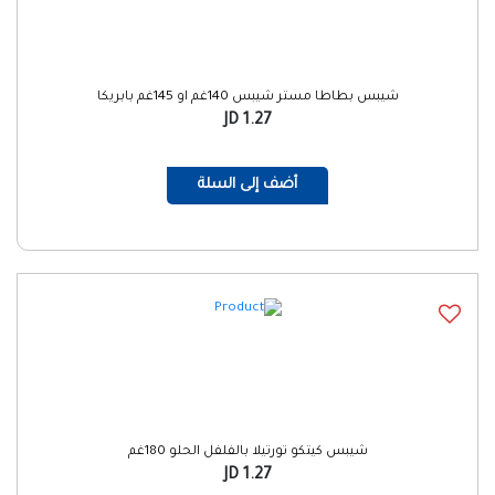
شيبس بطاطا مستر شيبس 140غم او 145غم بابريكا
1.27 JD
أضف إلى السلة
شيبس كيتكو تورتيلا بالفلفل الحلو 180غم
1.27 JD