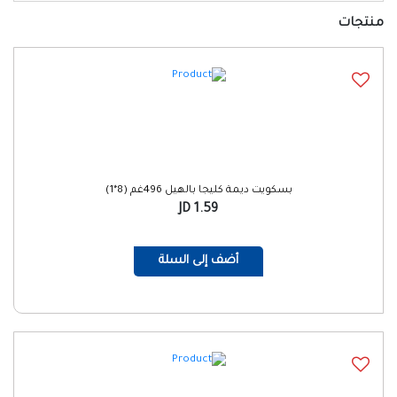
منتجات
بسكويت ديمة كليجا بالهيل 496غم (8*1)
1.59 JD
أضف إلى السلة