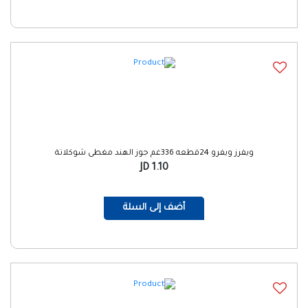
ويفرز ويفرو 24قطعه 336غم جوز الهند مغطى شوكلاتة
1.10 JD
أضف إلى السلة