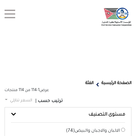
test title
العروض
الصفحة الرئيسية
الفئة
عرض
1-114
من
114
منتجات
أخبار
السعر تنازلي
ترتيب حسب
|
الفروع
مستوى التصنيف
اتصل بنا
الالبان والاجبان والبيض(
74
)